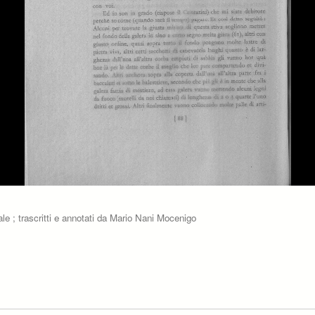
nale ; trascritti e annotati da Mario Nani Mocenigo