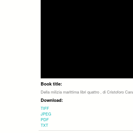
Book title:
Della milizia marittima libri quattro , di Cristoforo Ca
Download:
TIFF
JPEG
PDF
TXT