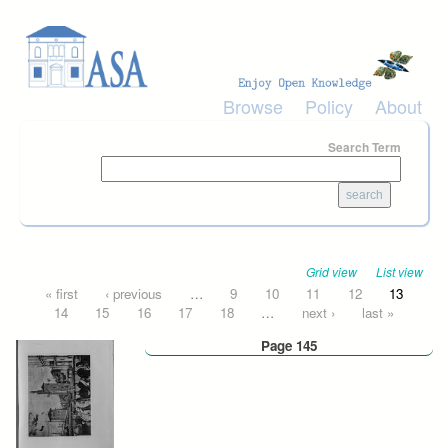
Skip to main content
Browse
Policy
About
Search Term
Grid view
List view
Pages
« first
‹ previous
…
9
10
11
12
13
14
15
16
17
18
…
next ›
last »
Page 145