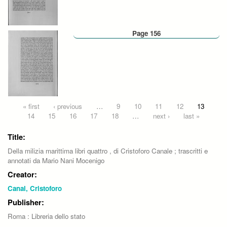
Page 156
Pages
« first
‹ previous
…
9
10
11
12
13
14
15
16
17
18
…
next ›
last »
Title:
Della milizia marittima libri quattro , di Cristoforo Canale ; trascritti e
annotati da Mario Nani Mocenigo
Creator:
Canal, Cristoforo
Publisher:
Roma : Libreria dello stato