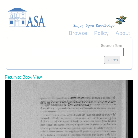
Skip to main content
Browse
Policy
About
Search Term
Return to Book View