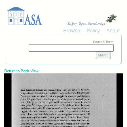
Skip to main content
Browse
Policy
About
Search Term
Return to Book View