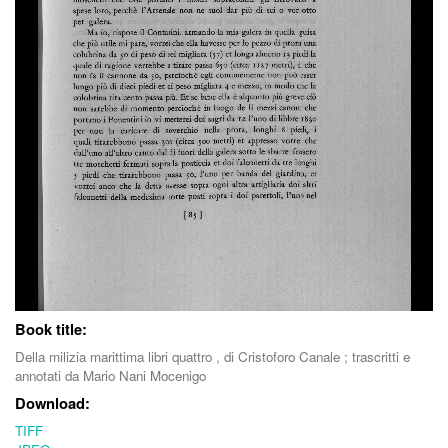
Book title:
Della milizia marittima libri quattro , di Cristoforo Canale ; trascritti e
annotati da Mario Nani Mocenigo
Download:
TIFF