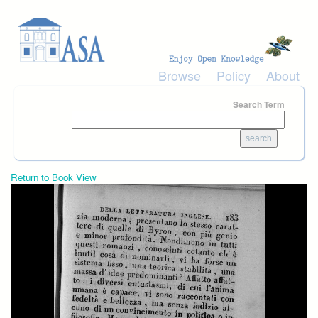
Skip to main content
Browse
Policy
About
Search Term
Return to Book View