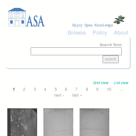
Skip to main content
Browse
Policy
About
Search Term
Grid view
List view
Pages
1
2
3
4
5
6
7
8
9
10
…
next ›
last »