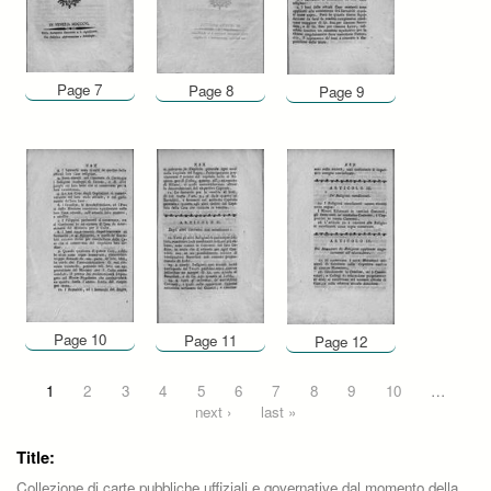
Page 7
Page 8
Page 9
Page 10
Page 11
Page 12
Pages
1
2
3
4
5
6
7
8
9
10
…
next ›
last »
Title:
Collezione di carte pubbliche uffiziali e governative dal momento della