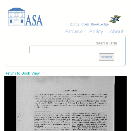
Skip to main content
Browse
Policy
About
Search Term
Return to Book View