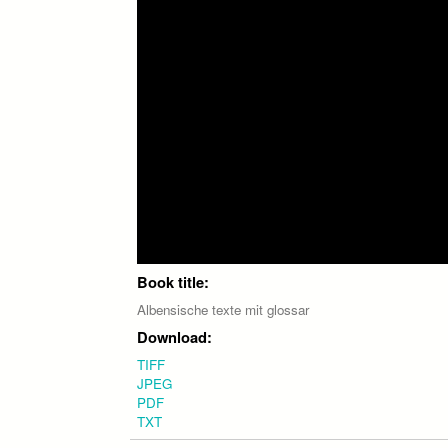
Book title:
Albensische texte mit glossar
Download:
TIFF
JPEG
PDF
TXT