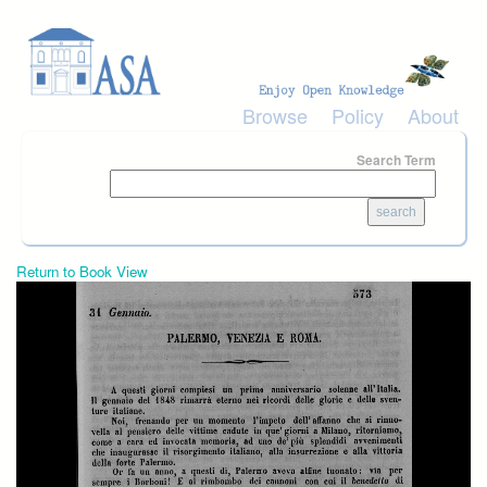
Skip to main content
Browse
Policy
About
Search Term
Return to Book View