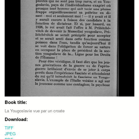
Book title:
La Yougoslavie vue par un croate
Download:
TIFF
JPEG