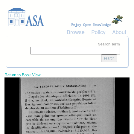
Skip to main content
Browse
Policy
About
Search Term
Return to Book View