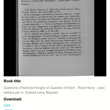
Book title:
Questions d'Autriche-Hongrie et Question d'Orient . Rene Henry ; avec
preface par m. Anatole Leroy Beaulieu
Download:
TIFF