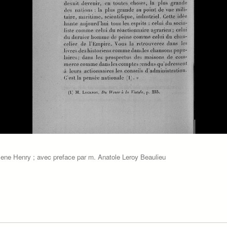
Rene Henry ; avec preface par m. Anatole Leroy Beaulieu