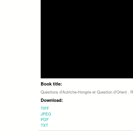
Book title:
Questions d'Autriche-Hongrie et Question d'Orient . 
Download:
TIFF
JPEG
PDF
TXT