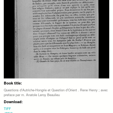
Book title:
Questions d'Autriche-Hongrie et Question d'Orient . Rene Henry ; avec
preface par m. Anatole Leroy Beaulieu
Download:
TIFF