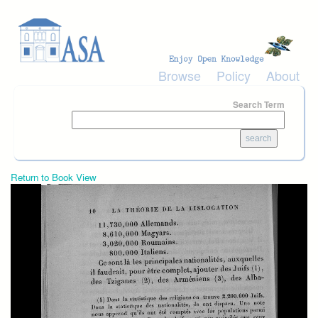
Skip to main content
Browse
Policy
About
Search Term
Return to Book View