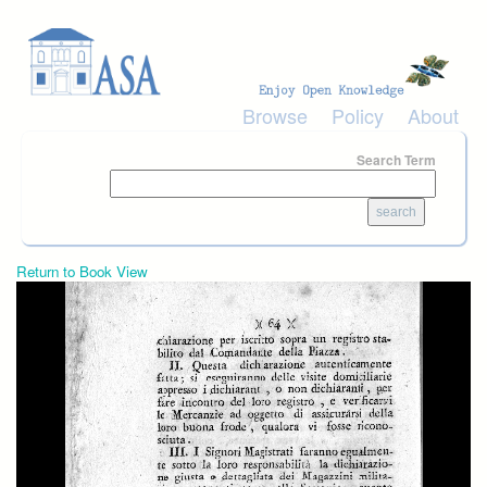
Skip to main content
Browse
Policy
About
Search Term
Return to Book View