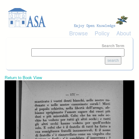
Skip to main content
Browse
Policy
About
Search Term
Return to Book View