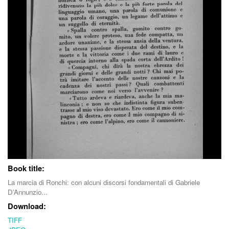
Book title:
La marcia di Ronchi: con alcuni discorsi fondamentali di Gabriele
D’Annunzio...
Download:
TIFF