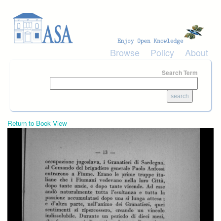
Skip to main content
Browse
Policy
About
Search Term
Return to Book View