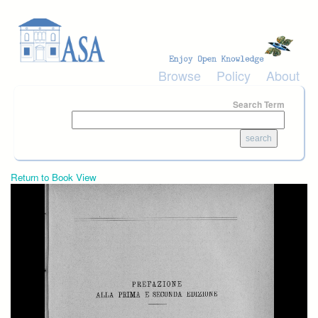
Skip to main content
Browse
Policy
About
Search Term
Return to Book View