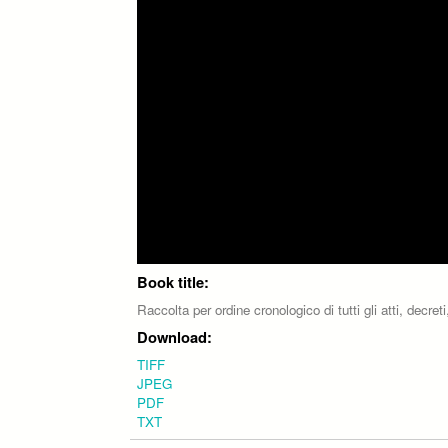
Book title:
Raccolta per ordine cronologico di tutti gli atti, decr
Download:
TIFF
JPEG
PDF
TXT