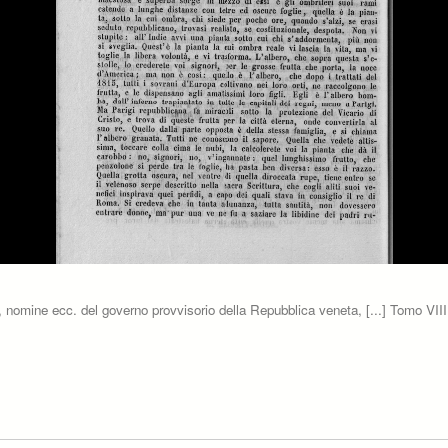
eti, nomine ecc. del governo provvisorio della Repubblica veneta, [...] Tomo VIII