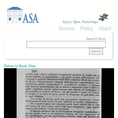
Skip to main content
Browse
Policy
About
Search Term
Return to Book View