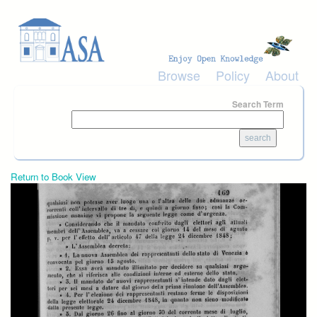
Skip to main content
Browse
Policy
About
Search Term
Return to Book View