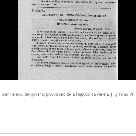
eti, nomine ecc. del governo provvisorio della Repubblica veneta, [...] Tomo VIII