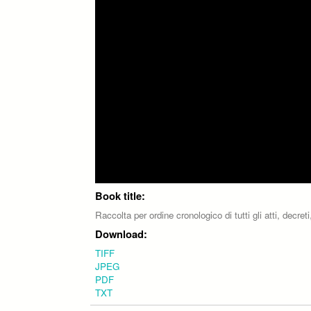
Book title:
Raccolta per ordine cronologico di tutti gli atti, decr
Download:
TIFF
JPEG
PDF
TXT