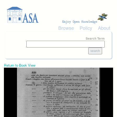
Skip to main content
Browse
Policy
About
Search Term
Return to Book View