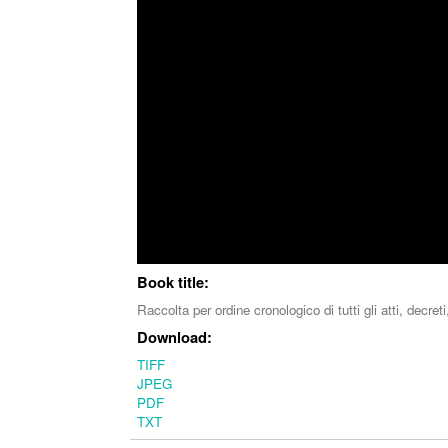
Book title:
Raccolta per ordine cronologico di tutti gli atti, decre
Download:
TIFF
JPEG
PDF
TXT