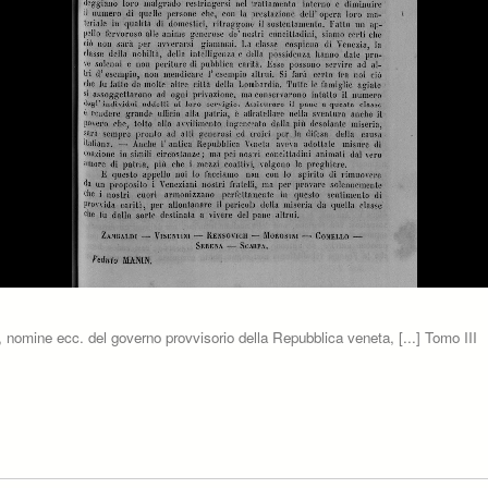
ti, nomine ecc. del governo provvisorio della Repubblica veneta, [...] Tomo III