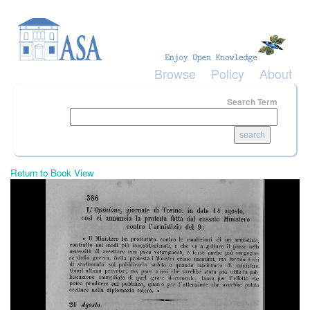
Skip to main content
Browse
Policy
About
Search Term
Return to Book View