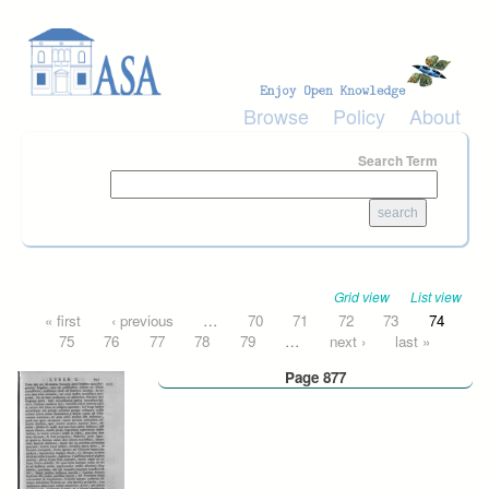
Skip to main content
Browse
Policy
About
Search Term
Grid view
List view
Pages
« first
‹ previous
…
70
71
72
73
74
75
76
77
78
79
…
next ›
last »
Page 877