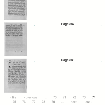
Page 887
Page 888
Pages
« first
‹ previous
…
70
71
72
73
74
75
76
77
78
79
…
next ›
last »