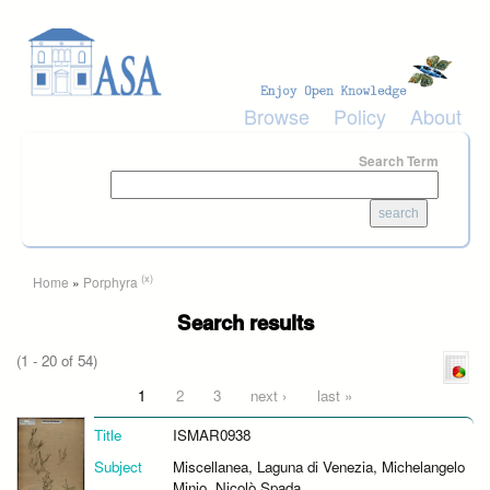
Skip to main content
Browse
Policy
About
Search Term
You are here
(x)
Home
»
Porphyra
Search results
(1 - 20 of 54)
Pages
1
2
3
next ›
last »
Title
ISMAR0938
Subject
Miscellanea, Laguna di Venezia, Michelangelo
Minio, Nicolò Spada