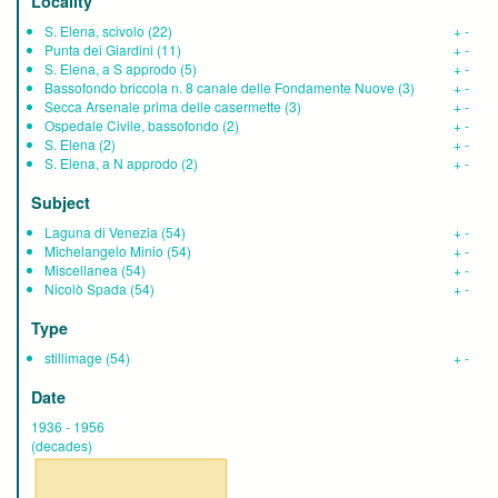
Locality
S. Elena, scivolo
(22)
+
-
Punta dei Giardini
(11)
+
-
S. Elena, a S approdo
(5)
+
-
Bassofondo briccola n. 8 canale delle Fondamente Nuove
(3)
+
-
Secca Arsenale prima delle casermette
(3)
+
-
Ospedale Civile, bassofondo
(2)
+
-
S. Elena
(2)
+
-
S. Elena, a N approdo
(2)
+
-
Subject
Laguna di Venezia
(54)
+
-
Michelangelo Minio
(54)
+
-
Miscellanea
(54)
+
-
Nicolò Spada
(54)
+
-
Type
stillimage
(54)
+
-
Date
1936
-
1956
(decades)