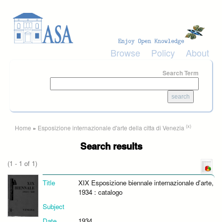
Skip to main content
Browse
Policy
About
Search Term
You are here
(x)
Home
»
Esposizione internazionale d'arte della citta di Venezia
Search results
(1 - 1 of 1)
Title
XIX Esposizione biennale internazionale d'arte,
1934 : catalogo
Subject
Date
1934