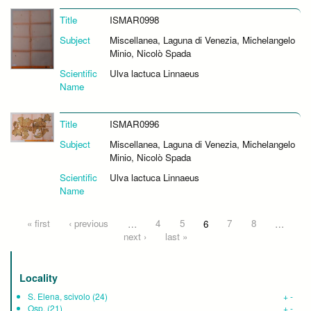
Title
ISMAR0998
Subject
Miscellanea, Laguna di Venezia, Michelangelo
Minio, Nicolò Spada
Scientific
Ulva lactuca Linnaeus
Name
Title
ISMAR0996
Subject
Miscellanea, Laguna di Venezia, Michelangelo
Minio, Nicolò Spada
Scientific
Ulva lactuca Linnaeus
Name
Pages
« first
‹ previous
…
4
5
6
7
8
…
next ›
last »
Locality
S. Elena, scivolo
(24)
+
-
Osp.
(21)
+
-