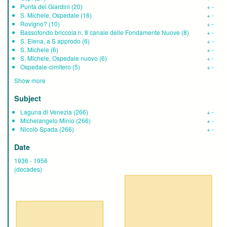
Punta dei Giardini
(20)
+
-
S. Michele, Ospedale
(16)
+
-
Rovigno?
(10)
+
-
Bassofondo briccola n. 8 canale delle Fondamente Nuove
(8)
+
-
S. Elena, a S approdo
(6)
+
-
S. Michele
(6)
+
-
S. Michele, Ospedale nuovo
(6)
+
-
Ospedale-cimitero
(5)
+
-
Show more
Subject
Laguna di Venezia
(266)
+
-
Michelangelo Minio
(266)
+
-
Nicolò Spada
(266)
+
-
Date
1936
-
1956
(decades)