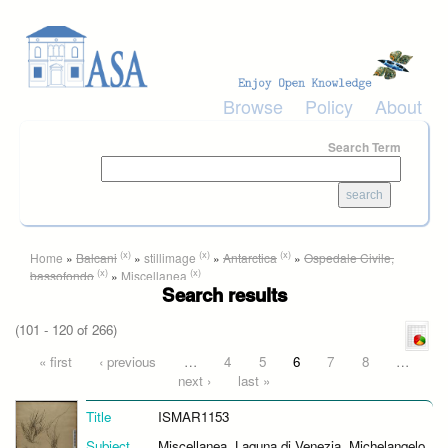
Skip to main content
Browse
Policy
About
Search Term
You are here
(x)
(x)
(x)
Home
»
Balcani
»
stillimage
»
Antarctica
»
Ospedale Civile,
(x)
(x)
bassofondo
»
Miscellanea
Search results
(101 - 120 of 266)
Pages
« first
‹ previous
…
4
5
6
7
8
…
next ›
last »
Title
ISMAR1153
Subject
Miscellanea, Laguna di Venezia, Michelangelo