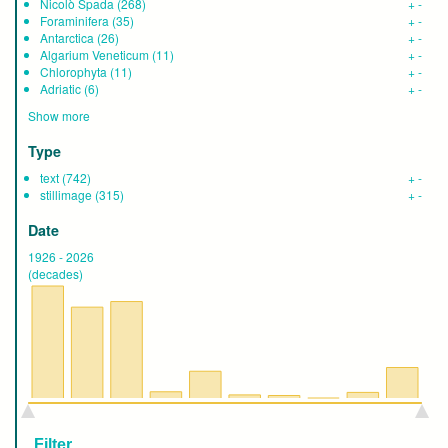
Nicolò Spada
(268)
+
-
Foraminifera
(35)
+
-
Antarctica
(26)
+
-
Algarium Veneticum
(11)
+
-
Chlorophyta
(11)
+
-
Adriatic
(6)
+
-
Show more
Type
text
(742)
+
-
stillimage
(315)
+
-
Date
1926
-
2026
(decades)