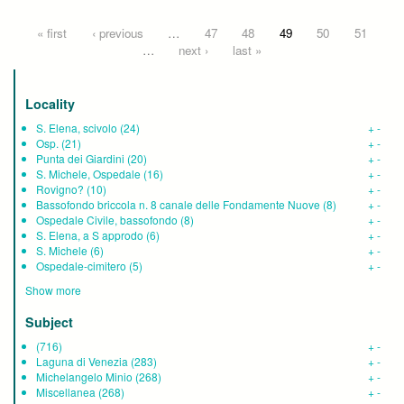
Pages
« first
‹ previous
…
47
48
49
50
51
…
next ›
last »
Locality
S. Elena, scivolo
(24)
+
-
Osp.
(21)
+
-
Punta dei Giardini
(20)
+
-
S. Michele, Ospedale
(16)
+
-
Rovigno?
(10)
+
-
Bassofondo briccola n. 8 canale delle Fondamente Nuove
(8)
+
-
Ospedale Civile, bassofondo
(8)
+
-
S. Elena, a S approdo
(6)
+
-
S. Michele
(6)
+
-
Ospedale-cimitero
(5)
+
-
Show more
Subject
(716)
+
-
Laguna di Venezia
(283)
+
-
Michelangelo Minio
(268)
+
-
Miscellanea
(268)
+
-