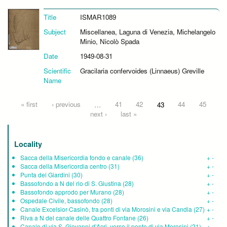
Title
ISMAR1089
Subject
Miscellanea, Laguna di Venezia, Michelangelo
Minio, Nicolò Spada
Date
1949-08-31
Scientific
Gracilaria confervoides (Linnaeus) Greville
Name
Pages
« first
‹ previous
…
41
42
43
44
45
next ›
last »
Locality
Sacca della Misericordia fondo e canale
(36)
+
-
Sacca della Misericordia centro
(31)
+
-
Punta dei Giardini
(30)
+
-
Bassofondo a N del rio di S. Giustina
(28)
+
-
Bassofondo approdo per Murano
(28)
+
-
Ospedale Civile, bassofondo
(28)
+
-
Canale Excelsior-Casinò, tra ponti di via Morosini e via Candia
(27)
+
-
Riva a N del canale delle Quattro Fontane
(26)
+
-
Canale di via S. Giovanni d'Acri, verso il ponte di via Morosini
(21)
+
-