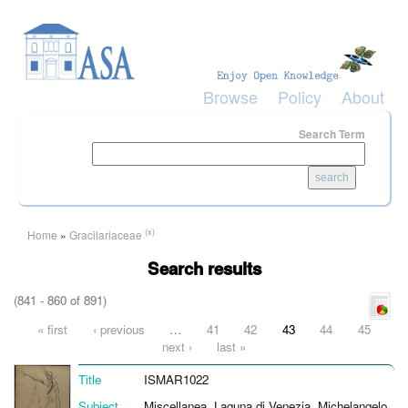
Skip to main content
Browse
Policy
About
Search Term
You are here
(x)
Home
»
Gracilariaceae
Search results
(841 - 860 of 891)
Pages
« first
‹ previous
…
41
42
43
44
45
next ›
last »
Title
ISMAR1022
Subject
Miscellanea, Laguna di Venezia, Michelangelo