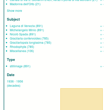
Madonna dell'Orto
(21)
+
-
Show more
Subject
Laguna di Venezia
(891)
+
-
Michelangelo Minio
(891)
+
-
Nicolò Spada
(891)
+
-
Gracilaria confervoides
(785)
+
-
Gracilariopsis longissima
(785)
+
-
Rhodophyta
(785)
+
-
Miscellanea
(106)
+
-
Type
stillimage
(891)
+
-
Date
1936
-
1956
(decades)