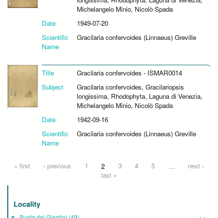
Michelangelo Minio, Nicolò Spada
Date
1949-07-20
Scientific
Gracilaria confervoides (Linnaeus) Greville
Name
Title
Gracilaria confervoides - ISMAR0014
Subject
Gracilaria confervoides, Gracilariopsis
longissima, Rhodophyta, Laguna di Venezia,
Michelangelo Minio, Nicolò Spada
Date
1942-09-16
Scientific
Gracilaria confervoides (Linnaeus) Greville
Name
Pages
« first
‹ previous
1
2
3
4
5
…
next ›
last »
Locality
Punta dei Giardini
(49)
+
-