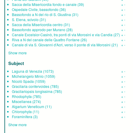
Sacca della Misericordia fondo e canale
(39)
+
-
Ospedale Civile, bassofondo
(36)
+
-
Bassofondo a N del rio di S. Giustina
(31)
+
-
S. Elena, scivolo
(31)
+
-
Sacca della Misericordia centro
(31)
+
-
Bassofondo approdo per Murano
(28)
+
-
Canale Excelsior-Casinò, tra ponti di via Morosini e via Candia
(27)
+
-
Riva a N del canale delle Quattro Fontane
(26)
+
-
Canale di via S. Giovanni d'Acri, verso il ponte di via Morosini
(21)
+
-
Show more
Subject
Laguna di Venezia
(1073)
+
-
Michelangelo Minio
(1059)
+
-
Nicolò Spada
(1059)
+
-
Gracilaria confervoides
(785)
+
-
Gracilariopsis longissima
(785)
+
-
Rhodophyta
(785)
+
-
Miscellanea
(274)
+
-
Algarium Veneticum
(11)
+
-
Chlorophyta
(11)
+
-
Foraminifera
(3)
+
-
Show more