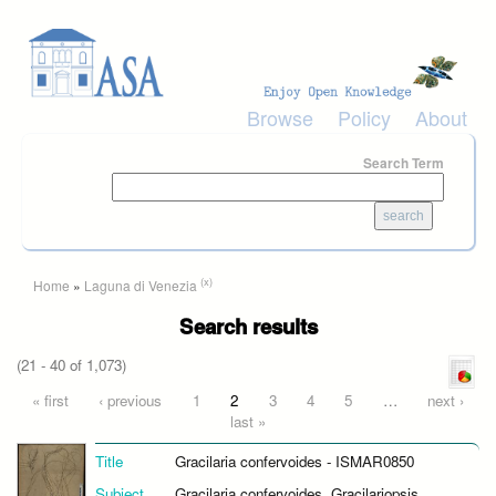
Skip to main content
Browse
Policy
About
Search Term
You are here
(x)
Home
»
Laguna di Venezia
Search results
(21 - 40 of 1,073)
Pages
« first
‹ previous
1
2
3
4
5
…
next ›
last »
Title
Gracilaria confervoides - ISMAR0850
Subject
Gracilaria confervoides, Gracilariopsis