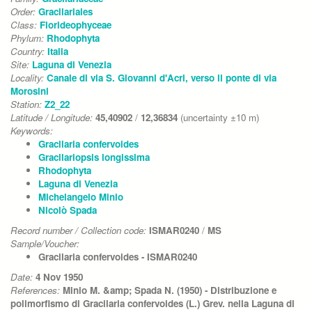
Order:
Gracilariales
Class:
Florideophyceae
Phylum:
Rhodophyta
Country:
Italia
Site:
Laguna di Venezia
Locality:
Canale di via S. Giovanni d'Acri, verso il ponte di via
Morosini
Station:
Z2_22
Latitude / Longitude:
45,40902
/
12,36834
(uncertainty ±10 m)
Keywords:
Gracilaria confervoides
Gracilariopsis longissima
Rhodophyta
Laguna di Venezia
Michelangelo Minio
Nicolò Spada
Record number / Collection code:
ISMAR0240
/
MS
Sample/Voucher:
Gracilaria confervoides - ISMAR0240
Date:
4 Nov 1950
References:
Minio M. &amp; Spada N. (1950) - Distribuzione e
polimorfismo di Gracilaria confervoides (L.) Grev. nella Laguna di