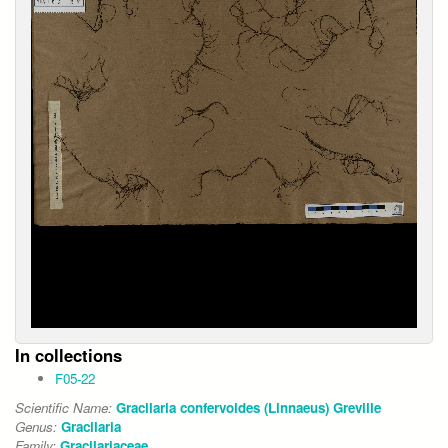
In collections
F05-22
Scientific Name:
Gracilaria confervoides (Linnaeus) Greville
Genus:
Gracilaria
Family:
Gracilariaceae