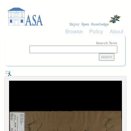
Skip to main content
Browse
Policy
About
Search Term