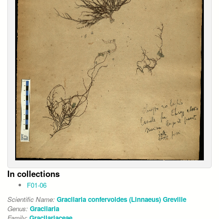
In collections
F01-06
Scientific Name:
Gracilaria confervoides (Linnaeus) Greville
Genus:
Gracilaria
Family:
Gracilariaceae