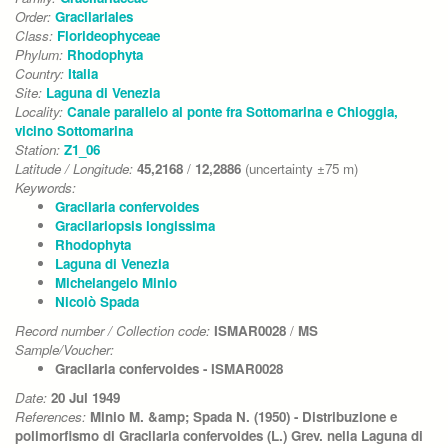
Order:
Gracilariales
Class:
Florideophyceae
Phylum:
Rhodophyta
Country:
Italia
Site:
Laguna di Venezia
Locality:
Canale parallelo al ponte fra Sottomarina e Chioggia,
vicino Sottomarina
Station:
Z1_06
Latitude / Longitude:
45,2168
/
12,2886
(uncertainty ±75 m)
Keywords:
Gracilaria confervoides
Gracilariopsis longissima
Rhodophyta
Laguna di Venezia
Michelangelo Minio
Nicolò Spada
Record number / Collection code:
ISMAR0028
/
MS
Sample/Voucher:
Gracilaria confervoides - ISMAR0028
Date:
20 Jul 1949
References:
Minio M. &amp; Spada N. (1950) - Distribuzione e
polimorfismo di Gracilaria confervoides (L.) Grev. nella Laguna di