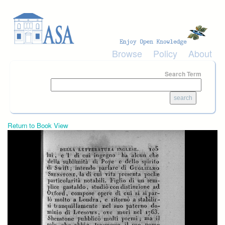
Skip to main content
Browse
Policy
About
Search Term
Return to Book View