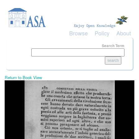
Skip to main content
Browse
Policy
About
Search Term
Return to Book View