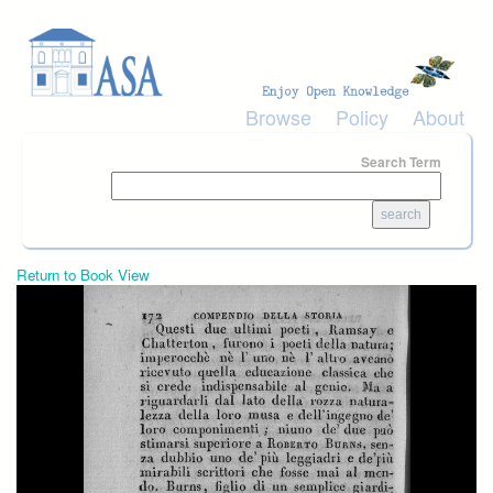
Skip to main content
Browse
Policy
About
Search Term
Return to Book View