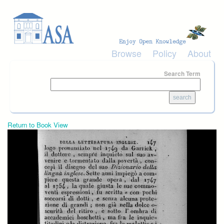
Skip to main content
Browse
Policy
About
Search Term
Return to Book View