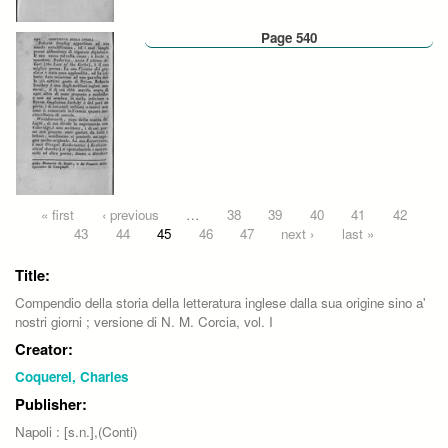
Page 540
Pages
« first
‹ previous
…
38
39
40
41
42
43
44
45
46
47
next ›
last »
Title:
Compendio della storia della letteratura inglese dalla sua origine sino a'
nostri giorni ; versione di N. M. Corcia, vol. I
Creator:
Coquerel, Charles
Publisher:
Napoli : [s.n.],(Conti)