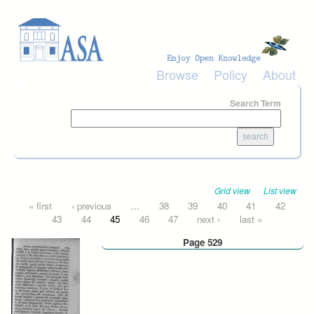
Skip to main content
Browse
Policy
About
Search Term
Grid view
List view
Pages
« first
‹ previous
…
38
39
40
41
42
43
44
45
46
47
next ›
last »
Page 529