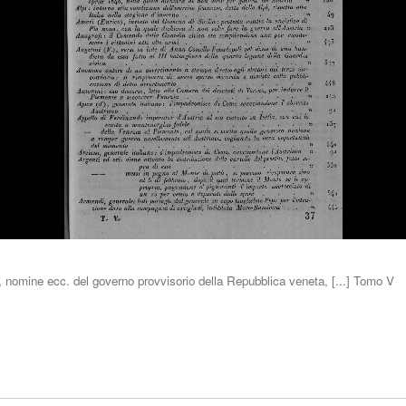
eti, nomine ecc. del governo provvisorio della Repubblica veneta, [...] Tomo V