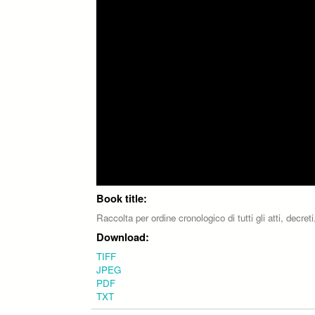
Book title:
Raccolta per ordine cronologico di tutti gli atti, decr
Download:
TIFF
JPEG
PDF
TXT