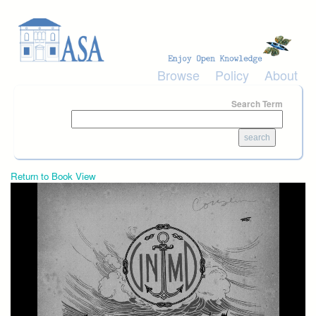
Skip to main content
Browse
Policy
About
Search Term
Return to Book View