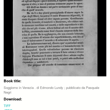
Book title:
Soggiorno in Venezia . di Edmondo Lundy ; pubblicato da Pasquale
Negri
Download:
TIFF