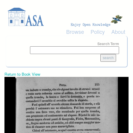
Skip to main content
Browse
Policy
About
Search Term
Return to Book View