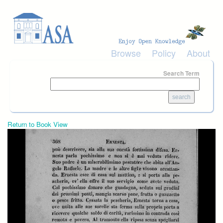
Skip to main content
Browse
Policy
About
Search Term
Return to Book View