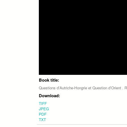
Book title:
Questions d'Autriche-Hongrie et Question d'Orient . 
Download:
TIFF
JPEG
PDF
TXT