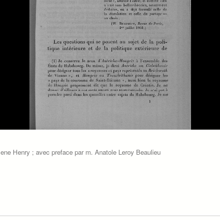
Rene Henry ; avec preface par m. Anatole Leroy Beaulieu