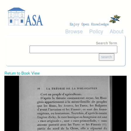
Skip to main content
Browse
Policy
About
Search Term
Return to Book View