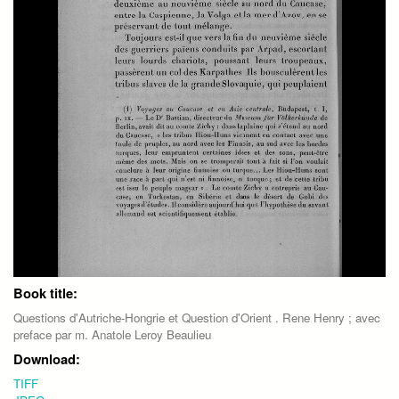
Book title:
Questions d'Autriche-Hongrie et Question d'Orient . Rene Henry ; avec
preface par m. Anatole Leroy Beaulieu
Download:
TIFF