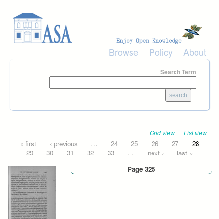
Skip to main content
Browse
Policy
About
Search Term
Grid view
List view
Pages
« first
‹ previous
…
24
25
26
27
28
29
30
31
32
33
…
next ›
last »
Page 325