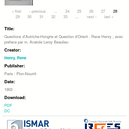
Pages
« first
‹ previous
…
24
25
26
27
28
29
30
31
32
33
…
next ›
last »
Title:
Questions d'Autriche-Hongrie et Question d'Orient . Rene Henry ; avec
preface par m. Anatole Leroy Beaulieu
Creator:
Henry, Rene
Publisher:
Paris : Plon-Nourrit
Date:
1903
Download:
PDF
DC