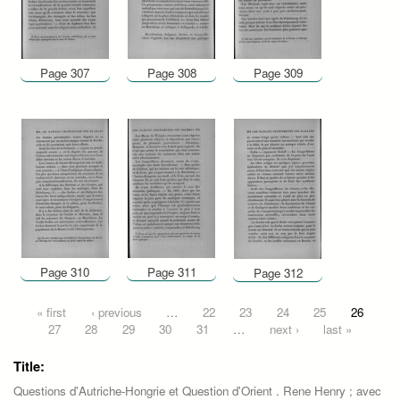
Page 307
Page 308
Page 309
Page 310
Page 311
Page 312
Pages
« first
‹ previous
…
22
23
24
25
26
27
28
29
30
31
…
next ›
last »
Title:
Questions d'Autriche-Hongrie et Question d'Orient . Rene Henry ; avec