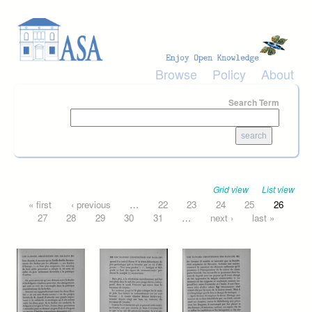
Skip to main content
Browse
Policy
About
Search Term
Grid view
List view
Pages
« first
‹ previous
…
22
23
24
25
26
27
28
29
30
31
…
next ›
last »