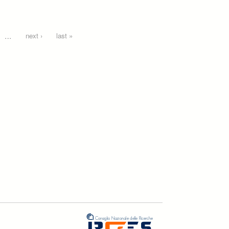
…
next ›
last »