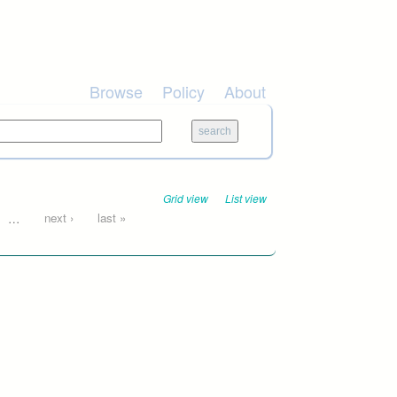
Browse
Policy
About
Grid view
List view
…
next ›
last »