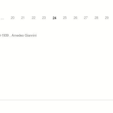
…
20
21
22
23
24
25
26
27
28
29
913-1939 . Amedeo Giannini