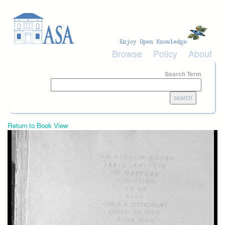
Skip to main content
Browse
Policy
About
Search Term
Return to Book View