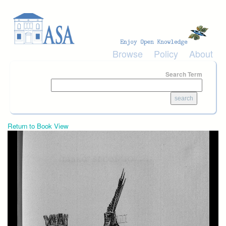
Skip to main content
Browse
Policy
About
Search Term
Return to Book View