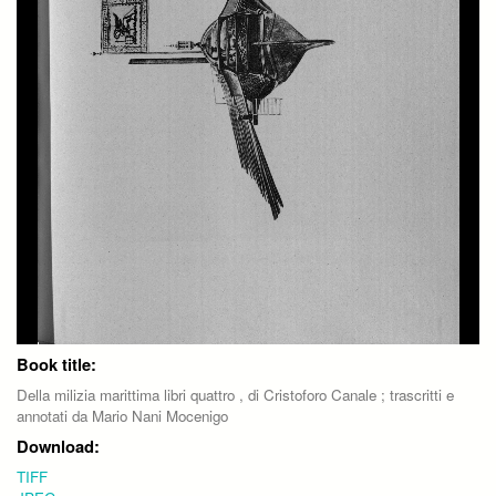
Book title:
Della milizia marittima libri quattro , di Cristoforo Canale ; trascritti e
annotati da Mario Nani Mocenigo
Download:
TIFF