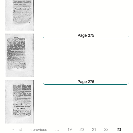
Page 275
Page 276
Pages
« first
‹ previous
…
19
20
21
22
23