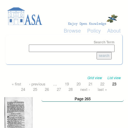
Skip to main content
Browse
Policy
About
Search Term
Grid view
List view
Pages
« first
‹ previous
…
19
20
21
22
23
24
25
26
27
28
next ›
last »
Page 265